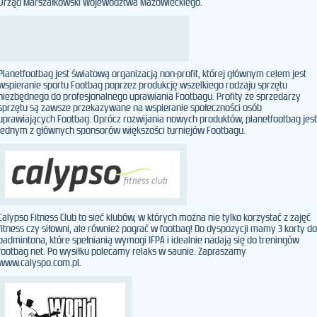
Urząd Marszałkowski Województwa Mazowieckiego.
Planetfootbag jest światową organizacją non-profit, której głównym celem jest
wspieranie sportu Footbag poprzez produkcję wszelkiego rodzaju sprzętu
niezbędnego do profesjonalnego uprawiania Footbagu. Profity ze sprzedarzy
sprzętu są zawsze przekazywane na wspieranie społeczności osób
uprawiających Footbag. Oprócz rozwijania nowych produktów, planetfootbag jest
jednym z głównych sponsorów większości turniejów Footbagu.
Calypso Fitness Club to sieć klubów, w których można nie tylko korzystać z zajęć
fitness czy siłowni, ale również pograć w footbag! Do dyspozycji mamy 3 korty do
badmintona, które spełnianią wymogi IFPA i idealnie nadają się do treningów
footbag net. Po wysiłku polecamy relaks w saunie. Zapraszamy
www.calyspo.com.pl.