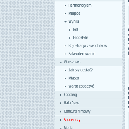
Harmonogram
Miejsce
Wyniki
Net
Freestyle
Rejestracja zawodników
Zakwaterowanie
Warszawa
Jak się dostać?
Miasto
Warto zobaczyć
Footbag
Hala Sław
Konkurs filmowy
Sponsorzy
Media