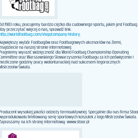
Od 1983 roku, pracujemy bardzo ciężko dla cudownego sportu, jakim jest Footbag.
Aby przeczytać więcej o nas, sprawdź link:
http://worldfootbag.com/shop/company-history
.
Największy wybór Footbagów oraz Footbagowych akcesoriów na Ziemi,
znajdziecie na naszej stronie internetowej.
Pragniemy wyrazić wdzięczność dla World Footbag Championship Operating
Committee oraz Warszawskiego Stowarzyszenia Footbagu za ich poświęcenie i
niezliczone godziny pracy wolontariackiej nad sukcesem tegorocznych
Mistrzostw Świata.
Producent wysokiej jakości odzieży termoaktywnej. Specjalnie dla nas firma Stoo
wyprodukowała limitowaną serię sportowych koszulek z logo Mistrzostw Świata.
Zapraszamy na ich stronę internetową: www.stoor.pl