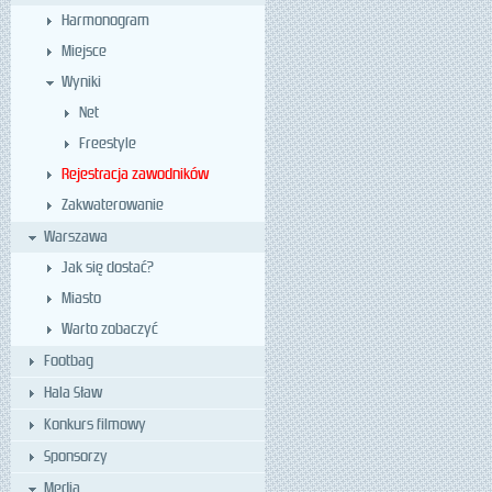
Harmonogram
Miejsce
Wyniki
Net
Freestyle
Rejestracja zawodników
Zakwaterowanie
Warszawa
Jak się dostać?
Miasto
Warto zobaczyć
Footbag
Hala Sław
Konkurs filmowy
Sponsorzy
Media