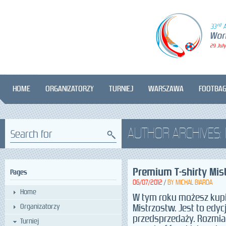
HOME
ORGANIZATORZY
TURNIEJ
WARSZAWA
FOOTBA
AUTHOR ARCHIVES: 
Search for
Premium T-shirty Mis
Pages
06/07/2012
/
BY
MICHAL BIARDA
Home
W tym roku możesz kupić
Organizatorzy
Mistrzostw. Jest to edy
przedsprzedaży. Rozmiar
Turniej