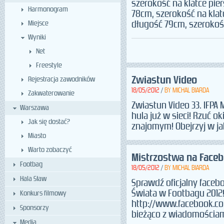
szerokość na klatce pie
Harmonogram
78cm, szerokość na klat
Miejsce
długość 79cm, szeroko
Wyniki
Net
Freestyle
Zwiastun Video
Rejestracja zawodników
18/05/2012
/
BY
MICHAL BIARDA
Zakwaterowanie
Zwiastun Video 33. IFPA
Warszawa
hula już w sieci! Rzuć ok
Jak się dostać?
znajomym! Obejrzyj w ja
Miasto
Warto zobaczyć
Mistrzostwa na Face
Footbag
18/05/2012
/
BY
MICHAL BIARDA
Hala Sław
Sprawdź oficjalny faceb
Świata w Footbagu 2012
Konkurs filmowy
http://www.facebook.co
Sponsorzy
bieżąco z wiadomościa
Media