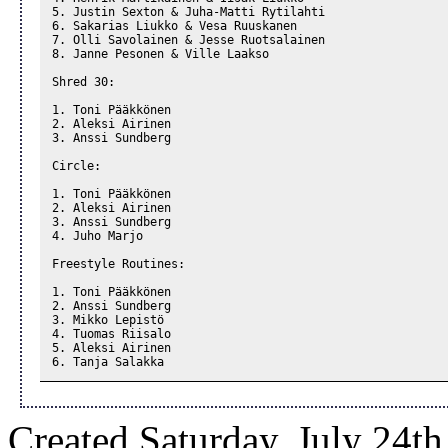
5. Justin Sexton & Juha-Matti Rytilahti

6. Sakarias Liukko & Vesa Ruuskanen

7. Olli Savolainen & Jesse Ruotsalainen

8. Janne Pesonen & Ville Laakso

Shred 30:

1. Toni Pääkkönen

2. Aleksi Airinen

3. Anssi Sundberg

Circle:

1. Toni Pääkkönen

2. Aleksi Airinen

3. Anssi Sundberg

4. Juho Marjo

Freestyle Routines:

1. Toni Pääkkönen

2. Anssi Sundberg

3. Mikko Lepistö

4. Tuomas Riisalo

5. Aleksi Airinen

6. Tanja Salakka
Created Saturday, July 24t