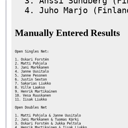
3. Anssi Sundberg (Fi
4. Juho Marjo (Finlan
Manually Entered Results
Open Singles Net:

1. Oskari Forstén

2. Matti Pohjola

3. Jani Markkanen

4. Janne Uusitalo

5. Janne Pesonen

6. Justin Sexton

7. Sakarias Liukko

8. Ville Laakso

9. Henrik Martikainen

10. Vesa Ruuskanen

11. Iisak Liukko

Open Doubles Net

1. Matti Pohjola & Janne Uusitalo

2. Jani Markkanen & Tuomas Kärki

3. Oskari Forstén & Jukka Peltola

4. Henrik Martikainen & Iisak Liukko
